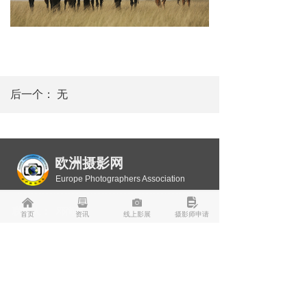
后一个：
无
欧洲摄影网
Europe Photographers Association
낀
뀣
널
넖
联系人： 邓尚喜
首页
资讯
线上影展
摄影师申请
微信：15810438300
联系电话：邓尚喜 0036-304292516（匈牙
利） 0086-15810438300（中国）
傅瑞：0036-30-2685168
传真： 0036-1-8147669