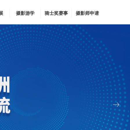
展
摄影游学
骑士奖赛事
摄影师申请
ꁹ