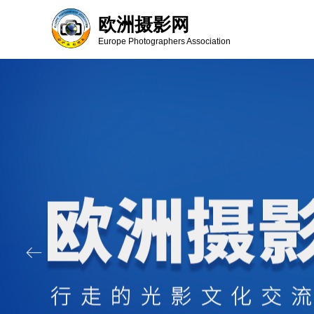
欧洲摄影网
Europe Photographers Association
ꂃ