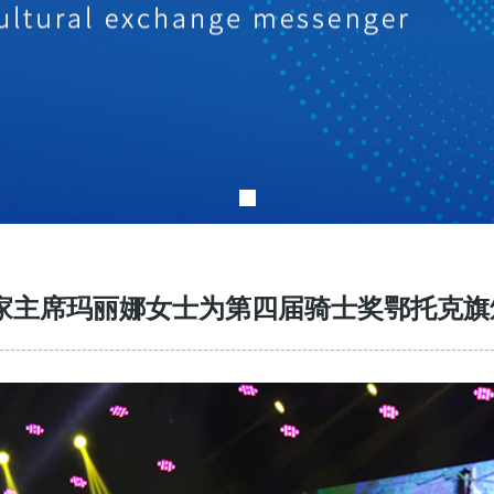
家主席玛丽娜女士为第四届骑士奖鄂托克旗