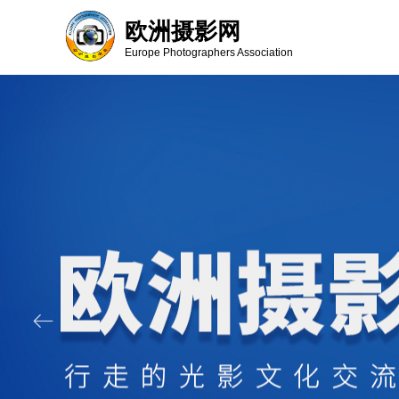
欧洲摄影网
Europe Photographers Association
ꂃ