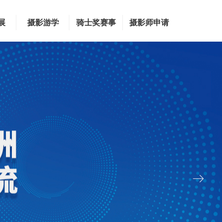
展
摄影游学
骑士奖赛事
摄影师申请
ꁹ