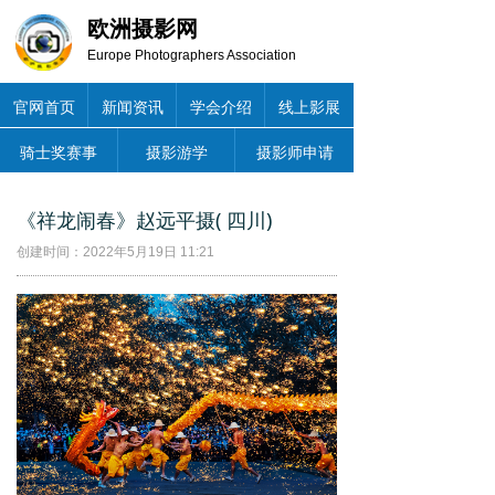
欧洲摄影网
Europe Photographers Association
官网首页
新闻资讯
学会介绍
线上影展
骑士奖赛事
摄影游学
摄影师申请
《祥龙闹春》赵远平摄( 四川)
创建时间：
2022年5月19日
11:21