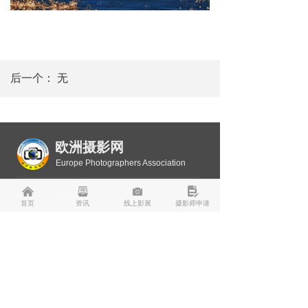
后一个：
无
欧洲摄影网
Europe Photographers Association
낀
뀣
널
넖
联系人： 邓尚喜
首页
资讯
线上影展
摄影师申请
微信：15810438300
联系电话：邓尚喜 0036-304292516（匈牙
利） 0086-15810438300（中国）
傅瑞：0036-30-2685168
传真： 0036-1-8147669
电子邮件：ouzhousheying@163.com